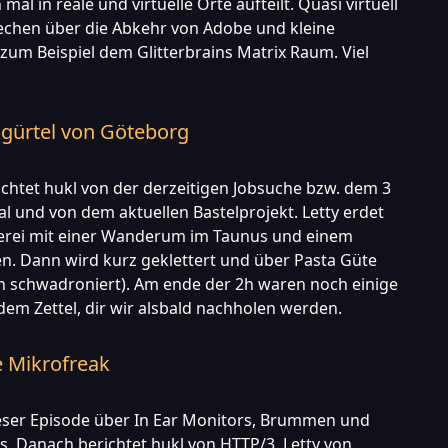
mal in reale und virtuelle Orte aufteilt. Quasi virtuell
echen über die Abkehr von Adobe und kleine
 zum Beispiel dem Glitterbrains Matrix Raum. Viel
gürtel von Göteborg
richtet hukl von der derzeitigen Jobsuche bzw. dem 3
l und von dem aktuellen Bastelprojekt. Letty erdet
rei mit einer Wanderum im Taunus und einem
n. Dann wird kurz geklettert und über Pasta Güte
ch schwadroniert). Am ende der 2h waren noch einige
em Zettel, dir wir alsbald nachholen werden.
e Mikrofreak
ieser Episode über In Ear Monitors, Brummen und
. Danach berichtet hukl von HTTP/3, Letty von