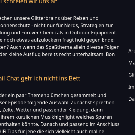
l schreien wir uns an
rechen unsere Glitterbrains über Reisen und
onnenschutz - nicht nur für Nerds, Strategien zur
ung und Forever Chemicals in Outdoor Equipment.
 noch etwas aufzulockern fragt hukl gegen Ende:
ten? Auch wenn das Spaßthema allein diverse Folgen
Ar
 der kleine Ausflug bereits recht unterhaltsam. Bon
Ma
Gl
l Chat geh’ ich nicht ins Bett
Im
eder ein paar Themenblümchen gesammelt und
Da
eser Episode folgende Auswahl: Zunächst sprechen
 Zelte, Wetter und passender Kleidung, dann
n ihrem kürzlichen Musikhighlight welches Spuren
enthalten könnte. Danach und passend im Anschluss
iFi Tips für jene die sich vielleicht auch mal ne