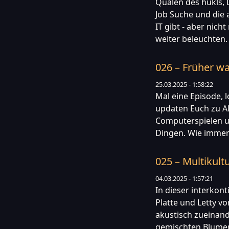
Qualen des hukls, L
Job Suche und die
IT gibt - aber nich
weiter beleuchten.
026 – Früher w
25.03.2025 - 1:58:22
Mal eine Episode, 
updaten Euch zu Al
Computerspielen u
Dingen. Wie immer
025 – Multikult
04.03.2025 - 1:57:21
In dieser interkont
Platte und Letty v
akustisch zueinand
gemischten Blumens