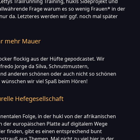
ettys Trailrunning Training, hukls Sideprojekt und
 allwährende Frage warum es so wenig Frauen* in der
t nur da. Letzteres werden wir ggf. noch mal später
ar mehr Mauer
locker flockig aus der Hüfte gepodcastet. Wir
fredo Jorge da Silva, Schnuttmustern,
nd anderen schönen oder auch nicht so schönen
 wünschen wir viel Spaß beim Hören!
urelle Hefegesellschaft
inentalen Folge, in der hukl von der afrikanischen
on der europäischen Platte auf digitalem Wege
er finden, gibt es einen entsprechend bunt
trauß aus Themen. Mal nicht zu viel hier in der