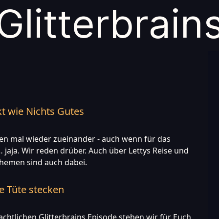
Glitter
brain
t wie Nichts Gutes
den mal wieder zueinander - auch wenn für das
… jaja. Wir reden drüber. Auch über Lettys Reise und
themen sind auch dabei.
ne Tüte stecken
achtlichen Glitterbrains Episode stehen wir für Euch