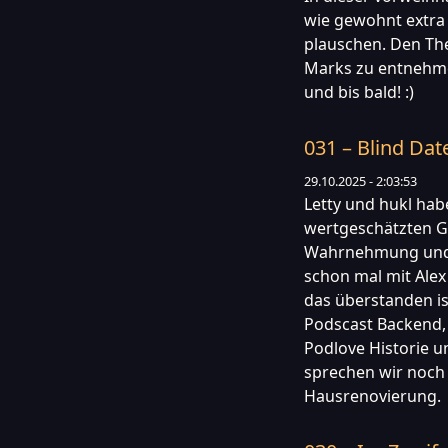
wie gewohnt extra
plauschen. Den Th
Marks zu entnehme
und bis bald! :)
031 – Blind Dat
29.10.2025 - 2:03:53
Letty und hukl hab
wertgeschätzten Ga
Wahrnehmung und w
schon mal mit Ale
das überstanden is
Podscast Backend, 
Podlove Historie 
sprechen wir noch 
Hausrenovierung.