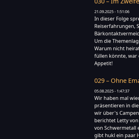
030 – Im Zweife
21.09.2025 - 1:51:06
In dieser Folge sp
Reiserfahrungen, S
Bärkontaktvermeid
Um die Themenlage
Warum nicht heira
füllen könnte, war
Appetit!
029 – Ohne Emai
05.08.2025 - 1:47:37
Wir haben mal wi
präsentieren in di
wir über's Campen,
berichtet Letty vo
von Schwermetall 
gibt hukl ein paar H