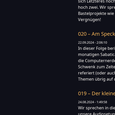
sich Letzteres noch 
hoch zwei. Wir spr
Bastelprojekte wie
Vergnügen!
020 – Am Speck
22.09.2024 - 2:06:10
In dieser Folge be
monatigen Sabatica
die Computernerde
Schwenk zum Zelte
referiert (oder au
Themen übrig auf d
019 – Der klein
24.08.2024 - 1:49:58
Wir sprechen in d
unsere Audiosetups