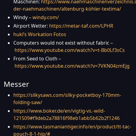
Maschinen:
https://www.naehmaschinenverzeichnis.d
der-naehmaschinen/altenburg-köhler-textima/
Windy –
windy.com/
Airport Wetter:
https://metar-taf.com/LPHR
hukl’s Workation Fotos
Computers would not exist without fabric –
https://www.youtube.com/watch?v=t-Bb0Lf3sCs
From Seed to Cloth –
https://www.youtube.com/watch?v=7VKN04zmEjg
Messer
https://silkysaws.com/silky-pocketboy-170mm-
folding-saw/
https://www.boker.de/en/vigtig-vs.-wild-
121509#f9deb2a78816f98eb1abb5b62b2f1246
https://www.tasmaniantiger.info/en/product/tt-tac-
pouch-8-1-hip/#