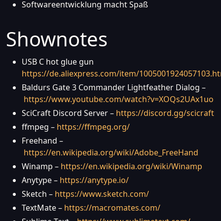
Softwareentwicklung macht Spaß
Shownotes
USB C hot glue gun
https://de.aliexpress.com/item/1005001924057103.h
Baldurs Gate 3 Commander Lightfeather Dialog –
https://www.youtube.com/watch?v=XOQs2UAx1uo
SciCraft Discord Server –
https://discord.gg/scicraft
ffmpeg –
https://ffmpeg.org/
Freehand –
https://en.wikipedia.org/wiki/Adobe_FreeHand
Winamp –
https://en.wikipedia.org/wiki/Winamp
Anytype –
https://anytype.io/
Sketch –
https://www.sketch.com/
TextMate –
https://macromates.com/