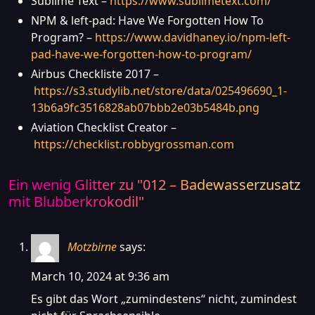
Sublime Text –
https://www.sublimetext.com/
NPM & left-pad: Have We Forgotten How To
Program? –
https://www.davidhaney.io/npm-left-
pad-have-we-forgotten-how-to-program/
Airbus Checkliste 2017 –
https://s3.studylib.net/store/data/025496690_1-
13b6a9fc3516828ab07bbb2e03b5484b.png
Aviation Checklist Creator –
https://checklist.robbygrossman.com
Ein wenig Glitter zu "
012 – Badewasserzusatz
mit Blubberkrokodil
"
Motzbirne
says:
March 10, 2024 at 9:36 am
Es gibt das Wort „zumindestens“ nicht, zumindest