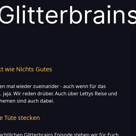
Glitter
brain
t wie Nichts Gutes
den mal wieder zueinander - auch wenn für das
… jaja. Wir reden drüber. Auch über Lettys Reise und
themen sind auch dabei.
ne Tüte stecken
achtlichen Glitterbrains Episode stehen wir für Euch