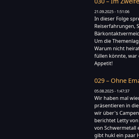
030 – Im Zweife
21.09.2025 - 1:51:06
In dieser Folge sp
Reiserfahrungen, S
Bärkontaktvermeid
Um die Themenlage
Warum nicht heira
füllen könnte, war
Appetit!
029 – Ohne Emai
05.08.2025 - 1:47:37
Wir haben mal wi
präsentieren in di
wir über's Campen,
berichtet Letty vo
von Schwermetall 
gibt hukl ein paar H