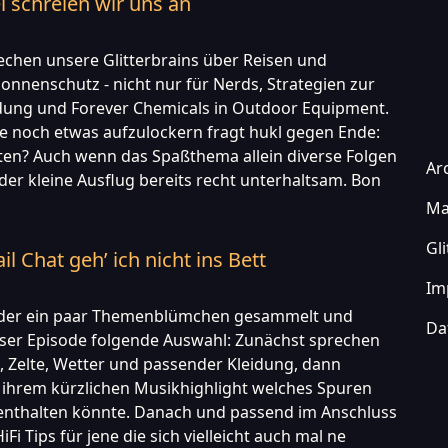
l schreien wir uns an
rechen unsere Glitterbrains über Reisen und
onnenschutz - nicht nur für Nerds, Strategien zur
ung und Forever Chemicals in Outdoor Equipment.
 noch etwas aufzulockern fragt hukl gegen Ende:
ten? Auch wenn das Spaßthema allein diverse Folgen
Ar
 der kleine Ausflug bereits recht unterhaltsam. Bon
Ma
Gl
l Chat geh’ ich nicht ins Bett
Im
eder ein paar Themenblümchen gesammelt und
Da
eser Episode folgende Auswahl: Zunächst sprechen
 Zelte, Wetter und passender Kleidung, dann
n ihrem kürzlichen Musikhighlight welches Spuren
enthalten könnte. Danach und passend im Anschluss
iFi Tips für jene die sich vielleicht auch mal ne