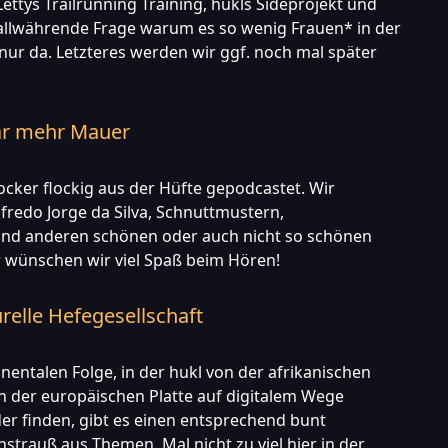
ettys Trailrunning Training, hukls Sideprojekt und
 allwährende Frage warum es so wenig Frauen* in der
t nur da. Letzteres werden wir ggf. noch mal später
ar mehr Mauer
locker flockig aus der Hüfte gepodcastet. Wir
fredo Jorge da Silva, Schnuttmustern,
nd anderen schönen oder auch nicht so schönen
 wünschen wir viel Spaß beim Hören!
urelle Hefegesellschaft
inentalen Folge, in der hukl von der afrikanischen
on der europäischen Platte auf digitalem Wege
er finden, gibt es einen entsprechend bunt
trauß aus Themen. Mal nicht zu viel hier in der