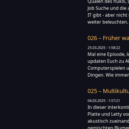
Qualen des hukls, L
Job Suche und die
IT gibt - aber nich
weiter beleuchten.
026 – Früher w
25.03.2025 - 1:58:22
Mal eine Episode, 
updaten Euch zu Al
Computerspielen u
Dingen. Wie immer
025 – Multikult
04.03.2025 - 1:57:21
In dieser interkont
Platte und Letty v
akustisch zueinand
gemischten Blumens