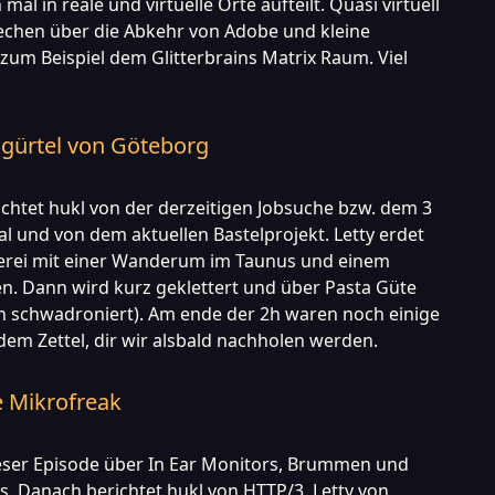
mal in reale und virtuelle Orte aufteilt. Quasi virtuell
echen über die Abkehr von Adobe und kleine
 zum Beispiel dem Glitterbrains Matrix Raum. Viel
gürtel von Göteborg
richtet hukl von der derzeitigen Jobsuche bzw. dem 3
l und von dem aktuellen Bastelprojekt. Letty erdet
rei mit einer Wanderum im Taunus und einem
n. Dann wird kurz geklettert und über Pasta Güte
ch schwadroniert). Am ende der 2h waren noch einige
em Zettel, dir wir alsbald nachholen werden.
e Mikrofreak
ieser Episode über In Ear Monitors, Brummen und
. Danach berichtet hukl von HTTP/3, Letty von