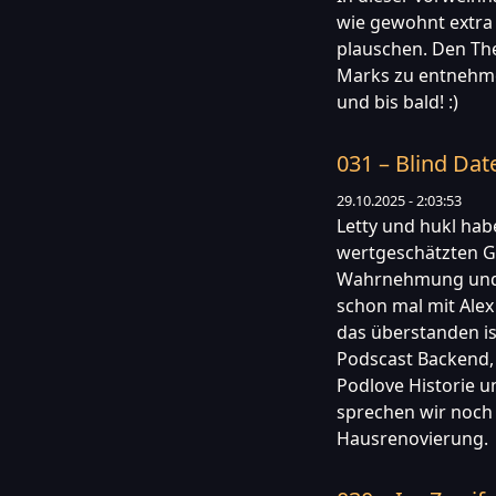
wie gewohnt extra
plauschen. Den Th
Marks zu entnehme
und bis bald! :)
031 – Blind Dat
29.10.2025 - 2:03:53
Letty und hukl hab
wertgeschätzten Ga
Wahrnehmung und w
schon mal mit Ale
das überstanden is
Podscast Backend, 
Podlove Historie 
sprechen wir noch 
Hausrenovierung.