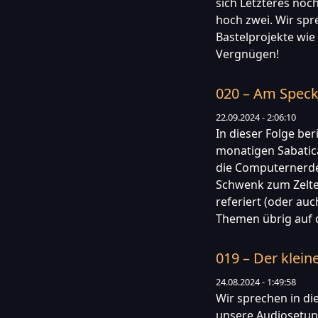
sich Letzteres noch 
hoch zwei. Wir spr
Bastelprojekte wie
Vergnügen!
020 – Am Speck
22.09.2024 - 2:06:10
In dieser Folge be
monatigen Sabatica
die Computernerde
Schwenk zum Zelte
referiert (oder au
Themen übrig auf d
019 – Der klein
24.08.2024 - 1:49:58
Wir sprechen in d
unsere Audiosetups