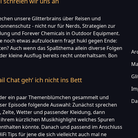
l schreien wir uns an
rechen unsere Glitterbrains über Reisen und
onnenschutz - nicht nur für Nerds, Strategien zur
ung und Forever Chemicals in Outdoor Equipment.
 noch etwas aufzulockern fragt hukl gegen Ende:
ten? Auch wenn das Spaßthema allein diverse Folgen
Ar
 der kleine Ausflug bereits recht unterhaltsam. Bon
Ma
Gl
l Chat geh’ ich nicht ins Bett
Im
eder ein paar Themenblümchen gesammelt und
Da
eser Episode folgende Auswahl: Zunächst sprechen
 Zelte, Wetter und passender Kleidung, dann
n ihrem kürzlichen Musikhighlight welches Spuren
enthalten könnte. Danach und passend im Anschluss
iFi Tips für jene die sich vielleicht auch mal ne