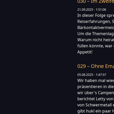
030 – Im Zweife
21.09.2025 - 1:51:06
In dieser Folge sp
Reiserfahrungen, S
Bärkontaktvermeid
Um die Themenlage
Warum nicht heira
füllen könnte, war
Appetit!
029 – Ohne Emai
05.08.2025 - 1:47:37
Wir haben mal wi
präsentieren in di
wir über's Campen,
berichtet Letty vo
von Schwermetall 
gibt hukl ein paar H