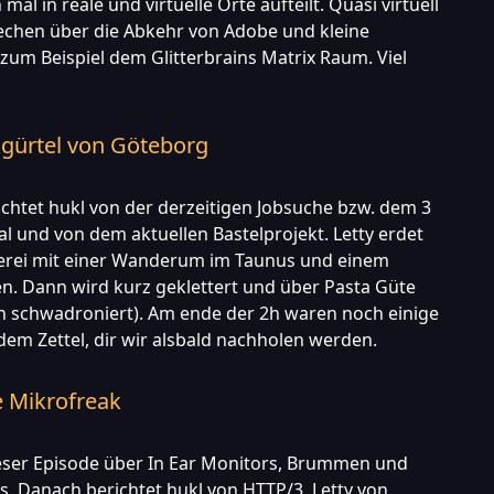
mal in reale und virtuelle Orte aufteilt. Quasi virtuell
echen über die Abkehr von Adobe und kleine
 zum Beispiel dem Glitterbrains Matrix Raum. Viel
gürtel von Göteborg
richtet hukl von der derzeitigen Jobsuche bzw. dem 3
l und von dem aktuellen Bastelprojekt. Letty erdet
rei mit einer Wanderum im Taunus und einem
n. Dann wird kurz geklettert und über Pasta Güte
ch schwadroniert). Am ende der 2h waren noch einige
em Zettel, dir wir alsbald nachholen werden.
e Mikrofreak
ieser Episode über In Ear Monitors, Brummen und
. Danach berichtet hukl von HTTP/3, Letty von