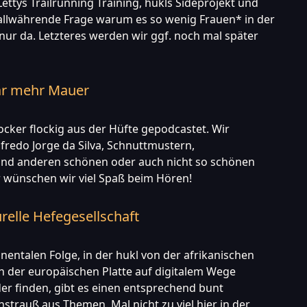
ettys Trailrunning Training, hukls Sideprojekt und
 allwährende Frage warum es so wenig Frauen* in der
t nur da. Letzteres werden wir ggf. noch mal später
ar mehr Mauer
locker flockig aus der Hüfte gepodcastet. Wir
fredo Jorge da Silva, Schnuttmustern,
nd anderen schönen oder auch nicht so schönen
 wünschen wir viel Spaß beim Hören!
urelle Hefegesellschaft
inentalen Folge, in der hukl von der afrikanischen
on der europäischen Platte auf digitalem Wege
er finden, gibt es einen entsprechend bunt
trauß aus Themen. Mal nicht zu viel hier in der