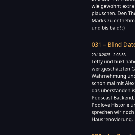
wie gewohnt extra
plauschen. Den Th
Marks zu entnehme
und bis bald! :)
031 – Blind Dat
29.10.2025 - 2:03:53
Letty und hukl hab
wertgeschätzten Ga
Wahrnehmung und w
schon mal mit Ale
das überstanden is
Podscast Backend, 
Podlove Historie 
sprechen wir noch 
Hausrenovierung.