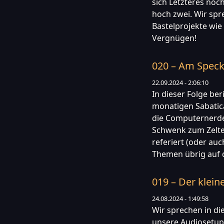
sich Letzteres noch 
hoch zwei. Wir spr
Bastelprojekte wie
Vergnügen!
020 – Am Speck
22.09.2024 - 2:06:10
In dieser Folge be
monatigen Sabatica
die Computernerde
Schwenk zum Zelte
referiert (oder au
Themen übrig auf d
019 – Der klein
24.08.2024 - 1:49:58
Wir sprechen in d
unsere Audiosetups