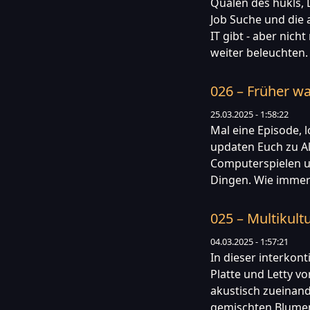
Qualen des hukls, L
Job Suche und die
IT gibt - aber nich
weiter beleuchten.
026 – Früher w
25.03.2025 - 1:58:22
Mal eine Episode, 
updaten Euch zu Al
Computerspielen u
Dingen. Wie immer
025 – Multikult
04.03.2025 - 1:57:21
In dieser interkont
Platte und Letty v
akustisch zueinand
gemischten Blumens